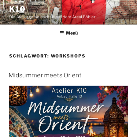
Zum
K10
Inhalt
Die Ateliergemeinschaft auf dem Areal Böhler
springen
Menü
SCHLAGWORT:
WORKSHOPS
Midsummer meets Orient